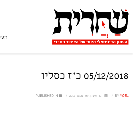
העי
05/12/2018 כ"ז כסליו
YOEL
BY
/
יום ראשון, 09 דצמבר 2018
/
PUBLISHED IN