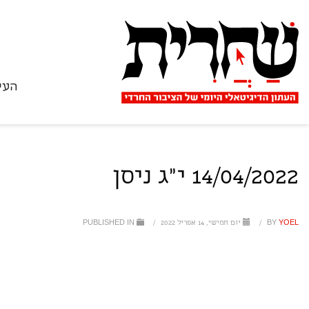
העי
14/04/2022 י"ג ניסן
YOEL
BY
/
יום חמישי, 14 אפריל 2022
/
PUBLISHED IN